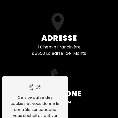
ADRESSE
1 Chemin Francinière
85550 La Barre-de-Monts
TÉLÉPHONE
Ce site utilise des
06 58 68 89 34
cookies et vous donne le
contrôle sur ceux que
vous souhaitez activer