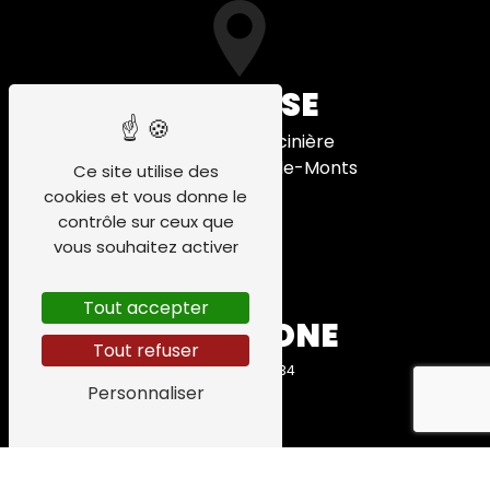
ADRESSE
1 Chemin Francinière
85550 La Barre-de-Monts
Ce site utilise des
cookies et vous donne le
contrôle sur ceux que
vous souhaitez activer
Tout accepter
TÉLÉPHONE
Tout refuser
06 58 68 89 34
Personnaliser