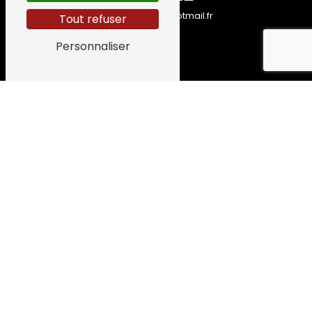
simon.roxane@hotmail.fr
Tout refuser
Personnaliser
CONTACTEZ-
NOUS